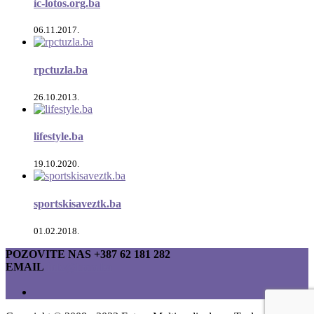
ic-lotos.org.ba
06.11.2017.
rpctuzla.ba
26.10.2013.
lifestyle.ba
19.10.2020.
sportskisaveztk.ba
01.02.2018.
POZOVITE NAS
+387 62 181 282
EMAIL
info@fmm.ba