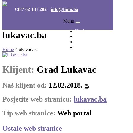
+387 62 181 282
info@fmm.ba
Menu
Naslovna
lukavac.ba
O nama
Portfolio
Kontakt
Home
/
lukavac.ba
Klijent:
Grad Lukavac
Naš klijent od:
12.02.2018. g.
Posjetite web stranicu:
lukavac.ba
Tip web stranice:
Web portal
Ostale web stranice