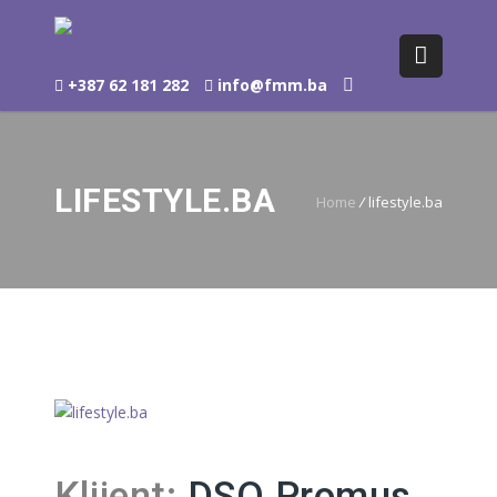
+387 62 181 282
info@fmm.ba
LIFESTYLE.BA
Home
/
lifestyle.ba
Klijent:
DSO Promus