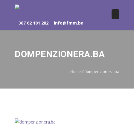
+387 62 181 282
info@fmm.ba
DOMPENZIONERA.BA
Home
/
dompenzionera.ba