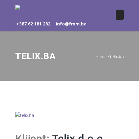
+387 62 181 282
info@fmm.ba
TELIX.BA
Home
/
telix.ba
Klijent:
Telix d.o.o.