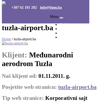
+387 62 181 282
info@fmm.ba
Menu
Naslovna
tuzla-airport.ba
O nama
Portfolio
Kontakt
Home
/
tuzla-airport.ba
Klijent:
Međunarodni
aerodrom Tuzla
Naš klijent od:
01.11.2011. g.
Posjetite web stranicu:
tuzla-airport.ba
Tip web stranice:
Korporativni sajt