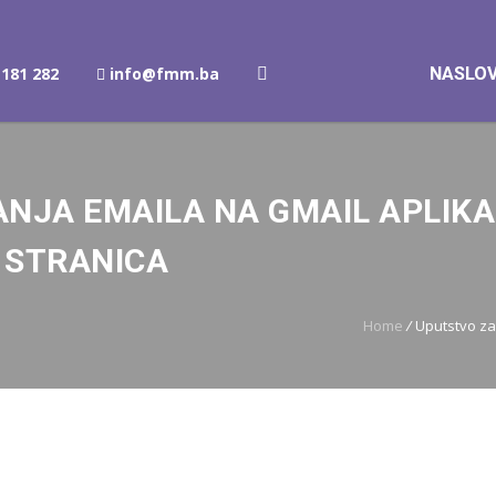
181 282
info@fmm.ba
NASLO
NJA EMAILA NA GMAIL APLIKA
 STRANICA
Home
/
Uputstvo za