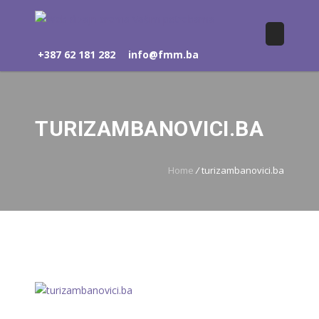
+387 62 181 282
info@fmm.ba
TURIZAMBANOVICI.BA
Home
/
turizambanovici.ba