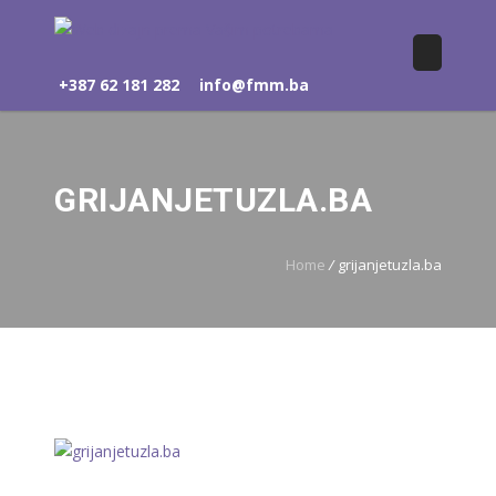
+387 62 181 282
info@fmm.ba
GRIJANJETUZLA.BA
Home
/
grijanjetuzla.ba